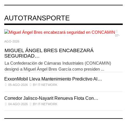
AUTOTRANSPORTE
07-
AGO-2026
MIGUEL ÁNGEL BRES ENCABEZARÁ
SEGURIDAD…
La Confederación de Cámaras Industriales (CONCAMIN)
designó a Miguel Ángel Bres García como presiden ...
ExxonMobil Lleva Mantenimiento Predictivo Al…
L
05-AGO-2026
BY IT-NETWORK
Corredor Jalisco-Nayarit Renueva Flota Con…
T
04-AGO-2026
BY IT-NETWORK