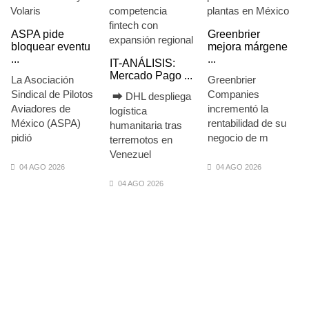
ASPA pide
Greenbrier
bloquear eventu
mejora márgene
...
...
IT-ANÁLISIS:
Mercado Pago ...
La Asociación
Greenbrier
Sindical de Pilotos
Companies
⮕ DHL despliega
Aviadores de
incrementó la
logística
México (ASPA)
rentabilidad de su
humanitaria tras
pidió
negocio de m
terremotos en
Venezuel
04 AGO 2026
04 AGO 2026
04 AGO 2026