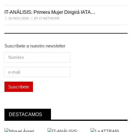
IT-ANÁLISIS: Primera Mujer Dirigirá IATA…
IT
02-AGO-2026
BY IT-NETWORK
Suscríbete a nuestro newsletter
DESTACAMOS