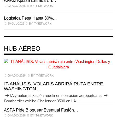
ANAM Aplaza Entrada En…
I
02-AGO-2026
BY IT-NETWORK
Logística Pesa Hasta 30%…
E
30-JUL-2026
BY IT-NETWORK
HUB AÉREO
06-AGO-2026
BY IT-NETWORK
IT-ANÁLISIS: VOLARIS ABRIRÁ RUTA ENTRE
WASHINGTON…
⮕ IA y automatización redefinen operación aeroportuaria ⮕
Bombardier exhibe Challenger 3500 en LA ...
ASPA Pide Bloquear Eventual Fusión…
I
04-AGO-2026
BY IT-NETWORK