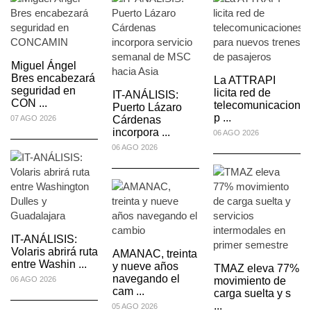
Miguel Ángel
Bres encabezará
La ATTRAPI
seguridad en
licita red de
IT-ANÁLISIS:
CON ...
es
telecomunicacione
Puerto Lázaro
p ...
07 AGO 2026
Cárdenas
incorpora ...
06 AGO 2026
06 AGO 2026
IT-ANÁLISIS:
Volaris abrirá ruta
AMANAC, treinta
entre Washin ...
y nueve años
TMAZ eleva 77%
navegando el
06 AGO 2026
movimiento de
cam ...
carga suelta y s
...
05 AGO 2026