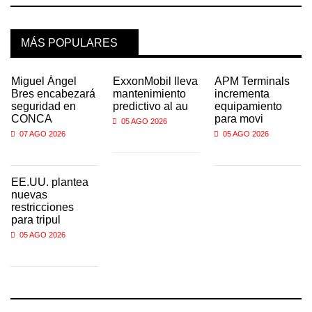
MÁS POPULARES
Miguel Ángel
ExxonMobil lleva
APM Terminals
Bres encabezará
mantenimiento
incrementa
seguridad en
predictivo al au
equipamiento
CONCA
para movi
05 AGO 2026
07 AGO 2026
05 AGO 2026
EE.UU. plantea
nuevas
restricciones
para tripul
05 AGO 2026