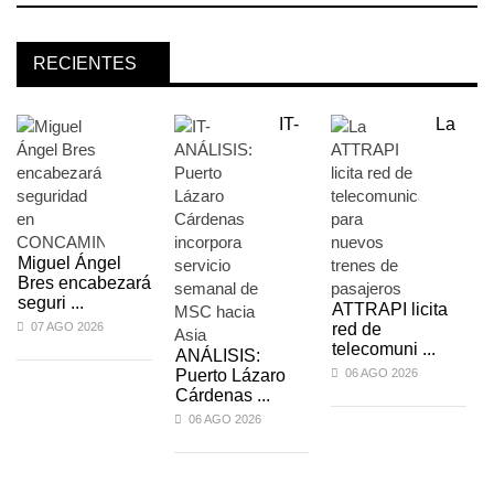
RECIENTES
IT-
La
Miguel Ángel
Bres encabezará
seguri ...
ATTRAPI licita
07 AGO 2026
red de
telecomuni ...
ANÁLISIS:
Puerto Lázaro
06 AGO 2026
Cárdenas ...
06 AGO 2026