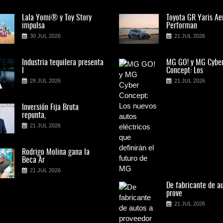
Lala Yomi® y Toy Story
Toyota GR Yaris Aero
Lala Yomi® y Toy St
Toyota GR Yaris Ae
impulsa
Performan
impulsa
Performan
30 JUL 2026
21 JUL 2026
30 JUL 2026
21 JUL 2026
Industria tequilera presenta
MG GO! y MG Cyber
Industria tequilera p
MG GO! y MG Cybe
l
Concept: Los
l
Concept: Los
28 JUL 2026
21 JUL 2026
28 JUL 2026
21 JUL 2026
Inversión Fija Bruta
Inversión Fija Bruta
repunta,
repunta,
21 JUL 2026
21 JUL 2026
Rodrigo Molina gana la
Rodrigo Molina gana 
Beca Ar
Beca Ar
21 JUL 2026
21 JUL 2026
De fabricante de autos a
De fabricante de a
prove
prove
21 JUL 2026
21 JUL 2026