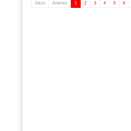
Inicio
Anterior
1
2
3
4
5
6
IT-ANÁLISIS: Primera mujer dirigirá IATA tras o
02 AGO 2026