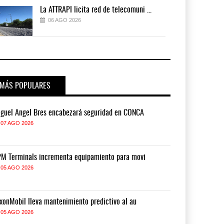
La ATTRAPI licita red de telecomuni ...
06 AGO 2026
MÁS POPULARES
guel Ángel Bres encabezará seguridad en CONCA
Miguel Ángel 
07 AGO 2026
07 AGO 2026
M Terminals incrementa equipamiento para movi
APM Terminals
05 AGO 2026
05 AGO 2026
xonMobil lleva mantenimiento predictivo al au
ExxonMobil lle
05 AGO 2026
05 AGO 2026