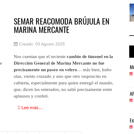
 ...
La ATTRAPI licita red de telecomuni ...
06 AGO 2026
SEMAR REACOMODA BRÚJULA EN
MARINA MERCANTE
Creado: 03 Agosto 2025
Nos cuentan que el reciente
cambio de timonel en la
ue
Dirección General de Marina Mercante no fue
Miguel Ángel Bres encabezará seguridad en CONCA
Mi
precisamente un paseo en velero
… más bien, hubo
07 AGO 2026
olas, viento cruzado y uno que otro rasponcito en
cubierta, especialmente para quien entregó el mando,
que, dicen los enterados, no salió precisamente entre
APM Terminals incrementa equipamiento para movi
AP
aplausos y confeti.
05 AGO 2026
Lee más…
ExxonMobil lleva mantenimiento predictivo al au
Ex
05 AGO 2026