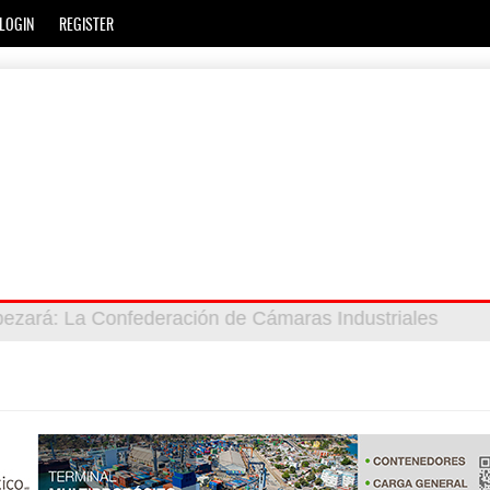
LOGIN
REGISTER
bezará
 privada
: Más de 20 mil escuelas privadas atienden a m