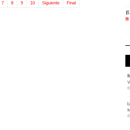
7
8
9
10
Siguiente
Final
IT-ANÁLISIS: Primera mujer dirigirá IATA tras o
IT
02 AGO 2026
R
V
L
M