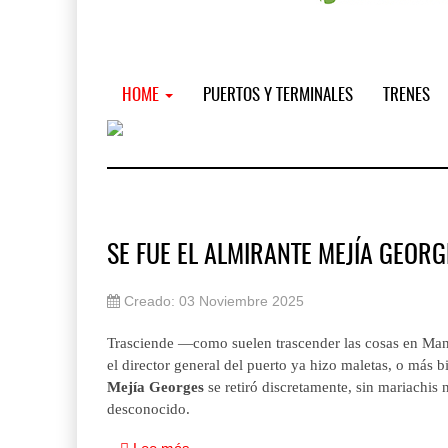
HOME
PUERTOS Y TERMINALES
TRENES
SE FUE EL ALMIRANTE MEJÍA GEORG
Creado: 03 Noviembre 2025
Miguel Ángel Bres encabezará segur
07 AGO 2026
Trasciende —como suelen trascender las cosas en Manz
el director general del puerto ya hizo maletas, o más b
Mejía Georges
se retiró discretamente, sin mariachis
IT-ANÁLISIS: Puerto Lázaro Cárdenas
desconocido.
06 AGO 2026