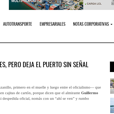
AUTOTRANSPORTE
EMPRESARIALES
NOTAS CORPORATIVAS
ES, PERO DEJA EL PUERTO SIN SEÑAL
i ...
Miguel Ángel Bres encabezará seguri ...
07 AGO 2026
anillo, primero en el muelle y luego entre el oficialismo— que
ien cajitas de cartón, porque dicen que el almirante
Guillermo
 ni despedida oficial, nomás con un “ahí se ven” y rumbo
 ...
IT-ANÁLISIS: Puerto Lázaro Cárdenas ...
06 AGO 2026