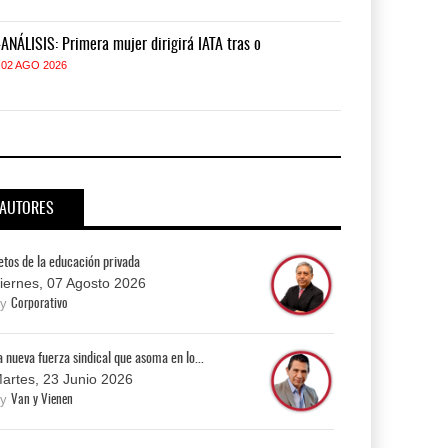
-ANÁLISIS: Primera mujer dirigirá IATA tras o
IT-ANÁLISIS: P
02 AGO 2026
02 AGO 2026
AUTORES
etos de la educación privada
iernes, 07 Agosto 2026
By
Corporativo
a nueva fuerza sindical que asoma en lo...
artes, 23 Junio 2026
By
Van y Vienen