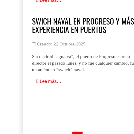
Lee más…
La ATTRAPI licita red de telecomuni
06 AGO 2026
SWICH NAVAL EN PROGRESO Y MÁS
EXPERIENCIA EN PUERTOS
Creado: 22 Octubre 2025
Sin decir ni “agua va”, el puerto de Progreso estrenó
director el pasado lunes, y no fue cualquier cambio, f
Miguel Ángel Bres encabezará seguridad en CONCA
un auténtico “switch” naval.
07 AGO 2026
Lee más…
APM Terminals incrementa equipamiento para movi
05 AGO 2026
ExxonMobil lleva mantenimiento predictivo al au
05 AGO 2026