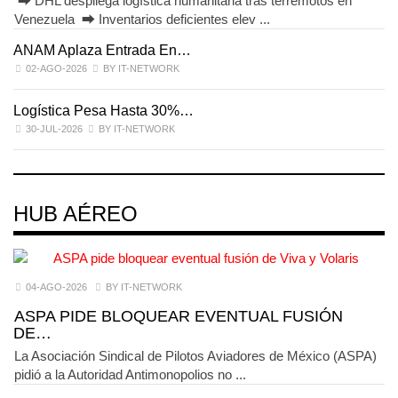
⮕ DHL despliega logística humanitaria tras terremotos en
Venezuela ⮕ Inventarios deficientes elev ...
ANAM Aplaza Entrada En…
I
02-AGO-2026
BY IT-NETWORK
Logística Pesa Hasta 30%…
E
30-JUL-2026
BY IT-NETWORK
HUB AÉREO
04-AGO-2026
BY IT-NETWORK
ASPA PIDE BLOQUEAR EVENTUAL FUSIÓN
DE…
La Asociación Sindical de Pilotos Aviadores de México (ASPA)
pidió a la Autoridad Antimonopolios no ...