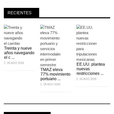
RECIENTES
Treinta y nueve
años navegando
el c ...
05 AGO 2026
EE.UU. plantea
nuevas
TMAZ eleva
restricciones ...
77% movimiento
portuario ...
05 AGO 2026
05 AGO 2026