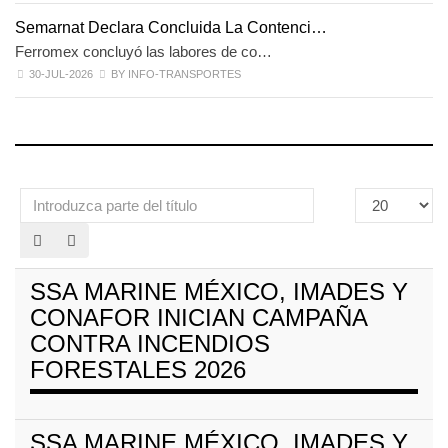
Semarnat Declara Concluida La Contenci…
Ferromex concluyó las labores de co…
30-JUL-2026
BY INFO-TRANSPORTES
Introduzca
Cantidad
parte
a
del
mostrar
título
SSA MARINE MÉXICO, IMADES Y
CONAFOR INICIAN CAMPAÑA
CONTRA INCENDIOS
FORESTALES 2026
SSA MARINE MÉXICO, IMADES Y