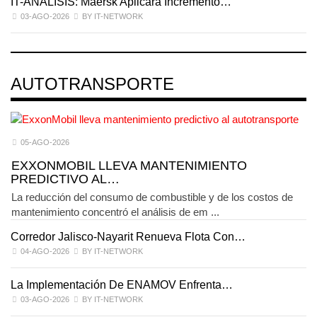
IT-ANÁLISIS: Maersk Aplicará Incremento…
03-AGO-2026
BY IT-NETWORK
AUTOTRANSPORTE
05-AGO-2026
EXXONMOBIL LLEVA MANTENIMIENTO
PREDICTIVO AL…
La reducción del consumo de combustible y de los costos de
mantenimiento concentró el análisis de em ...
Corredor Jalisco-Nayarit Renueva Flota Con…
T
04-AGO-2026
BY IT-NETWORK
La Implementación De ENAMOV Enfrenta…
D
03-AGO-2026
BY IT-NETWORK