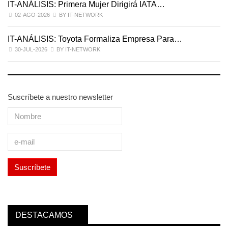
IT-ANÁLISIS: Primera Mujer Dirigirá IATA…
IT
02-AGO-2026
BY IT-NETWORK
IT-ANÁLISIS: Toyota Formaliza Empresa Para…
I
30-JUL-2026
BY IT-NETWORK
Suscríbete a nuestro newsletter
DESTACAMOS