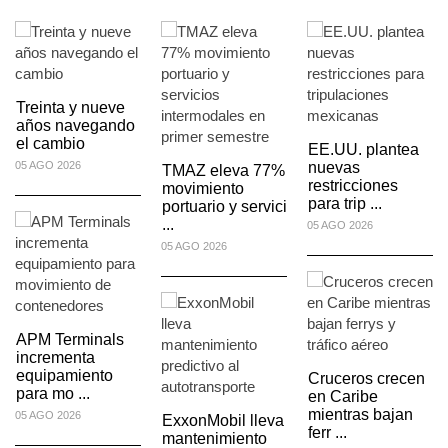
Treinta y nueve
años navegando
el cambio
EE.UU. plantea
05 AGO 2026
nuevas
TMAZ eleva 77%
restricciones
movimiento
para trip ...
portuario y servici
...
05 AGO 2026
05 AGO 2026
APM Terminals
incrementa
equipamiento
Cruceros crecen
para mo ...
en Caribe
mientras bajan
05 AGO 2026
ExxonMobil lleva
ferr ...
mantenimiento