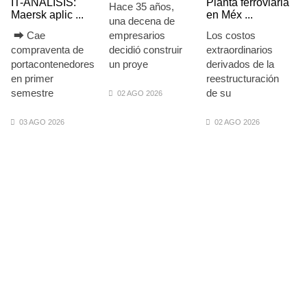
IT-ANÁLISIS:
Planta ferroviaria
Hace 35 años,
Maersk aplic ...
en Méx ...
una decena de
⮕ Cae
empresarios
Los costos
compraventa de
decidió construir
extraordinarios
portacontenedores
un proye
derivados de la
en primer
reestructuración
semestre
de su
02 AGO 2026
03 AGO 2026
02 AGO 2026