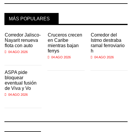
MÁS POPULARES
Corredor Jalisco-
Cruceros crecen
Corredor del
Nayarit renueva
en Caribe
Istmo destraba
flota con auto
mientras bajan
ramal ferroviario
ferrys
h
04 AGO 2026
04 AGO 2026
04 AGO 2026
ASPA pide
bloquear
eventual fusión
de Viva y Vo
04 AGO 2026