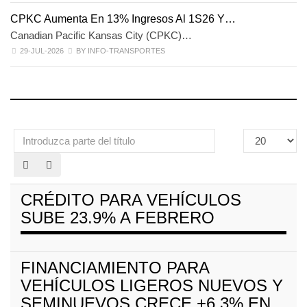
CPKC Aumenta En 13% Ingresos Al 1S26 Y…
Canadian Pacific Kansas City (CPKC)…
29-JUL-2026
BY INFO-TRANSPORTES
Introduzca
Cantidad
parte
a
del
mostrar
título
CRÉDITO PARA VEHÍCULOS
SUBE 23.9% A FEBRERO
FINANCIAMIENTO PARA
VEHÍCULOS LIGEROS NUEVOS Y
SEMINUEVOS CRECE +6.3% EN