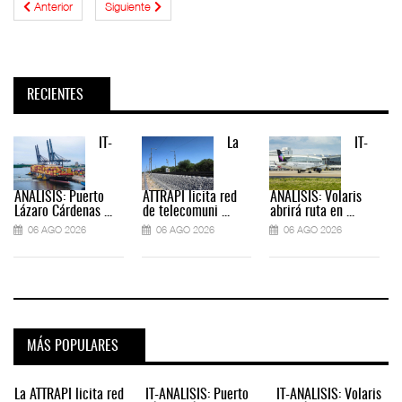
Anterior
Siguiente
RECIENTES
IT-
La
IT-
ANÁLISIS: Puerto
ATTRAPI licita red
ANÁLISIS: Volaris
Lázaro Cárdenas ...
de telecomuni ...
abrirá ruta en ...
06 AGO 2026
06 AGO 2026
06 AGO 2026
MÁS POPULARES
La ATTRAPI licita red
IT-ANÁLISIS: Puerto
IT-ANÁLISIS: Volaris