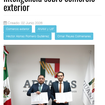
exterior
Creado: 02 Junio 2026
Comercio exterior
ANAM y UIF
Héctor Alonso Romero Gutiérrez
Omar Reyes Colmenares