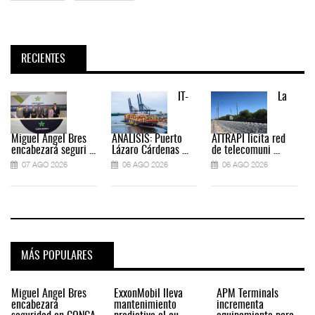
RECIENTES
IT-
La
Miguel Ángel Bres
ANÁLISIS: Puerto
ATTRAPI licita red
encabezará seguri ...
Lázaro Cárdenas ...
de telecomuni ...
07 AGO 2026
06 AGO 2026
06 AGO 2026
MÁS POPULARES
Miguel Ángel Bres
ExxonMobil lleva
APM Terminals
encabezará
mantenimiento
incrementa