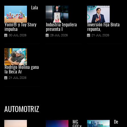
Lala
Yomi® y Toy Story
Industria tequilera
Inversión Fija Bruta
impulsa
presenta l
repunta,
30 JUL 2026
28 JUL 2026
21 JUL 2026
Rodrigo Molina gana
la Beca Ar
21 JUL 2026
AUTOMOTRIZ
MG
De
GO! y