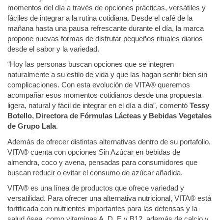
momentos del día a través de opciones prácticas, versátiles y
fáciles de integrar a la rutina cotidiana. Desde el café de la
mañana hasta una pausa refrescante durante el día, la marca
propone nuevas formas de disfrutar pequeños rituales diarios
desde el sabor y la variedad.
“Hoy las personas buscan opciones que se integren
naturalmente a su estilo de vida y que las hagan sentir bien sin
complicaciones. Con esta evolución de VITA®️ queremos
acompañar esos momentos cotidianos desde una propuesta
ligera, natural y fácil de integrar en el día a día”, comentó
Tessy
Botello, Directora de Fórmulas Lácteas y Bebidas Vegetales
de Grupo Lala
.
Además de ofrecer distintas alternativas dentro de su portafolio,
VITA®️ cuenta con opciones Sin Azúcar en bebidas de
almendra, coco y avena, pensadas para consumidores que
buscan reducir o evitar el consumo de azúcar añadida.
VITA®️ es una línea de productos que ofrece variedad y
versatilidad. Para ofrecer una alternativa nutricional, VITA®️ está
fortificada con nutrientes importantes para las defensas y la
salud ósea, como vitaminas A, D, E y B12, además de calcio y