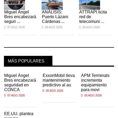
Miguel Ángel
ANÁLISIS:
ATTRAPI licita
Bres encabezará
Puerto Lázaro
red de
seguri ...
Cárdenas ...
telecomuni ...
07 AGO 2026
06 AGO 2026
06 AGO 2026
MÁS POPULARES
Miguel Ángel
ExxonMobil lleva
APM Terminals
Bres encabezará
mantenimiento
incrementa
seguridad en
predictivo al au
equipamiento
CONCA
para movi
05 AGO 2026
07 AGO 2026
05 AGO 2026
EE.UU. plantea