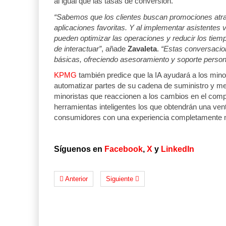
al igual que las tasas de conversión.
“Sabemos que los clientes buscan promociones atrac
aplicaciones favoritas. Y al implementar asistentes v
pueden optimizar las operaciones y reducir los tie
de interactuar”
, añade
Zavaleta
.
“Estas conversacio
básicas, ofreciendo asesoramiento y soporte persona
KPMG
también predice que la IA ayudará a los mino
automatizar partes de su cadena de suministro y me
minoristas que reaccionen a los cambios en el comp
herramientas inteligentes los que obtendrán una vent
consumidores con una experiencia completamente n
Síguenos en
Facebook
,
X
y
LinkedIn
Anterior
Siguiente