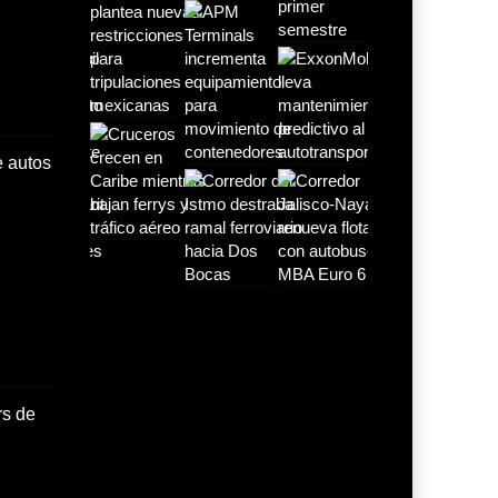
gana
Rodrigo Molina gana
la Beca Ar
21 JUL 2026
e autos
De fabricante de autos
a prove
21 JUL 2026
rs de
Mitsubishi Motors de
México y
16 JUL 2026