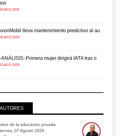
ovi
movi
05 AGO 2026
05 AGO 2026
xxonMobil lleva mantenimiento predictivo al au
ExxonMobil 
05 AGO 2026
05 AGO 2026
-ANÁLISIS: Primera mujer dirigirá IATA tras o
IT-ANÁLISIS:
02 AGO 2026
02 AGO 2026
AUTORES
etos de la educación privada
iernes, 07 Agosto 2026