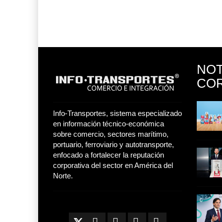
NO
COR
Toyota GR Yaris Aero
Performan
® y Toy Story
Lala Yomi® y Toy Story
21 JUL 2026
Info-Transportes, sistema especializado
impulsa
en información técnico-económica
26
30 JUL 2026
sobre comercio, sectores marítimo,
portuario, ferroviario y autotransporte,
tequilera
Industria tequilera
enfocado a fortalecer la reputación
l
presenta l
corporativa del sector en América del
MG GO! y MG Cyber
26
28 JUL 2026
Norte.
Concept: Los
21 JUL 2026
 Fija Bruta
Inversión Fija Bruta
repunta,
26
21 JUL 2026