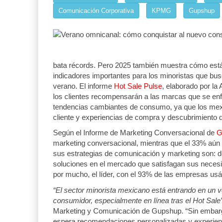
IT-ANÁLISIS: Puerto Lázaro
Comunicación Corporativa
KPMG
Gupshup
Cárdenas ...
06 AGO 2026
La ATTRAPI licita red de
telecomuni ...
bata récords. Pero 2025 también muestra cómo est
06 AGO 2026
indicadores importantes para los minoristas que bu
verano. El informe
Hot Sale Pulse
, elaborado por l
los clientes recompensarán a las marcas que se enfo
tendencias cambiantes de consumo, ya que los mex
cliente y experiencias de compra y descubrimiento
Según el Informe de Marketing Conversacional de
G
marketing conversacional, mientras que el 33% aún n
sus estrategias de comunicación y marketing son: de
Miguel Ángel Bres encabezará seguridad en
soluciones en el mercado que satisfagan sus neces
CONCA
por mucho, el líder, con el 93% de las empresas usá
07 AGO 2026
“El sector minorista mexicano está entrando en un v
consumidor, especialmente en línea tras el Hot Sale
Marketing y Comunicación de Gupshup. “Sin embargo
APM Terminals incrementa equipamiento pa
espera recomendaciones personalizadas y experienc