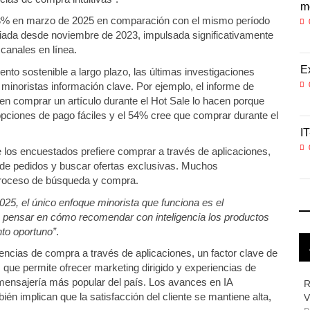
movi
m
3% en marzo de 2025 en comparación con el mismo período
05 AGO 2026
nciada desde noviembre de 2023, impulsada significativamente
canales en línea.
l au
ExxonMobil lleva mantenimiento predictivo al au
E
ento sostenible a largo plazo, las últimas investigaciones
minoristas información clave. Por ejemplo, el informe de
05 AGO 2026
n comprar un artículo durante el Hot Sale lo hacen porque
pciones de pago fáciles y el 54% cree que comprar durante el
 o
IT-ANÁLISIS: Primera mujer dirigirá IATA tras o
IT
02 AGO 2026
 los encuestados prefiere comprar a través de aplicaciones,
 de pedidos y buscar ofertas exclusivas. Muchos
 proceso de búsqueda y compra.
025, el único enfoque minorista que funciona es el
 pensar en cómo recomendar con inteligencia los productos
to oportuno”
.
ncias de compra a través de aplicaciones, un factor clave de
 que permite ofrecer marketing dirigido y experiencias de
e mensajería más popular del país. Los avances en IA
R
én implican que la satisfacción del cliente se mantiene alta,
V