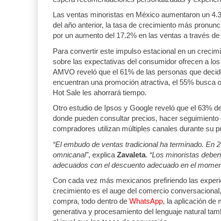
movi
Las ventas minoristas en México aumentaron un 4.
05 AGO 2026
del año anterior, la tasa de crecimiento más pronu
por un aumento del 17.2% en las ventas a través de 
ExxonMobil lleva mantenimiento predictivo a
Para convertir este impulso estacional en un crecimi
sobre las expectativas del consumidor ofrecen a los 
05 AGO 2026
AMVO reveló que el 61% de las personas que decide
encuentran una promoción atractiva, el 55% busca o
Hot Sale les ahorrará tiempo.
IT-ANÁLISIS: Primera mujer dirigirá IATA tras
02 AGO 2026
Otro estudio de Ipsos y Google reveló que el 63% de
donde pueden consultar precios, hacer seguimiento
compradores utilizan múltiples canales durante su
“El embudo de ventas tradicional ha terminado. En 2
omnicanal”
, explica
Zavaleta
.
“Los minoristas deben
adecuados con el descuento adecuado en el momen
Con cada vez más mexicanos prefiriendo las experie
crecimiento es el auge del comercio conversacional,
compra, todo dentro de
WhatsApp
, la aplicación d
generativa y procesamiento del lenguaje natural tambi