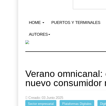
HOME
PUERTOS Y TERMINALES
AUTORES
Verano omnicanal: 
nuevo consumidor
Miguel Ángel Bres encabeza
seguri ...
07 AGO 2026
Creado: 03 Junio 2025
Sector empresarial
Plataformas Digitales
Digi