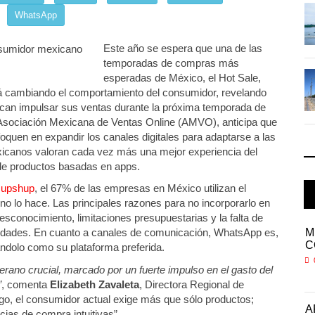
IT-ANÁLISIS: Puerto Lázaro
WhatsApp
Cárdenas ...
06 AGO 2026
Este año se espera que una de las
temporadas de compras más
La ATTRAPI licita red de
esperadas de México, el Hot Sale,
telecomuni ...
á cambiando el comportamiento del consumidor, revelando
06 AGO 2026
scan impulsar sus ventas durante la próxima temporada de
a Asociación Mexicana de Ventas Online (AMVO), anticipa que
quen en expandir los canales digitales para adaptarse a las
icanos valoran cada vez más una mejor experiencia del
 de productos basadas en apps.
upshup
, el 67% de las empresas en México utilizan el
o lo hace. Las principales razones para no incorporarlo en
sconocimiento, limitaciones presupuestarias y la falta de
Miguel Ángel Bres encabezará seguridad en
M
idades. En cuanto a canales de comunicación, WhatsApp es,
CONCA
C
ndolo como su plataforma preferida.
07 AGO 2026
erano crucial, marcado por un fuerte impulso en el gasto del
”
, comenta
Elizabeth Zavaleta
, Directora Regional de
, el consumidor actual exige más que sólo productos;
ra
APM Terminals incrementa equipamiento para
A
ias de compra intuitivas”.