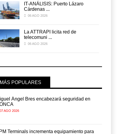
IT-ANÁLISIS: Puerto Lázaro
Cárdenas ...
06 AGO 2026
La ATTRAPI licita red de
telecomuni ...
06 AGO 2026
MÁS POPULARES
iguel Ángel Bres encabezará seguridad en
Miguel Ánge
ONCA
CONCA
07 AGO 2026
07 AGO 2026
PM Terminals incrementa equipamiento para
APM Termin