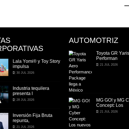
TAS
AUTOMOTRIZ
PORATIVAS
Toyota GR Yaris Aero
Toyota GR Yaris
Performan
Performan
Lala Yomi® y Toy Story
Lala Yomi® y Toy
21 JUL 2026
21 JUL 2026
impulsa
impulsa
30 JUL 2026
30 JUL 2026
Industria tequilera
Industria tequiler
presenta l
presenta l
MG GO! y MG Cyber
MG GO! y MG C
28 JUL 2026
28 JUL 2026
Concept: Los
Concept: Los
21 JUL 2026
21 JUL 2026
Inversión Fija Bruta
Inversión Fija Br
repunta,
repunta,
21 JUL 2026
21 JUL 2026