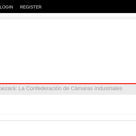
LOGIN
REGISTER
bezará
 privada
: Más de 20 mil escuelas privadas atienden a m