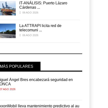
IT-ANÁLISIS: Puerto Lázaro
Cárdenas ...
06 AGO 2026
La ATTRAPI licita red de
telecomuni ...
06 AGO 2026
MÁS POPULARES
iguel Ángel Bres encabezará seguridad en
Miguel Ánge
ONCA
CONCA
07 AGO 2026
07 AGO 2026
xxonMobil lleva mantenimiento predictivo al au
ExxonMobil 