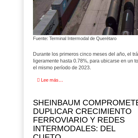
05 AGO 2026
APM Terminals incrementa equipamiento pa
movi
05 AGO 2026
Fuente: Terminal Intermodal de Querétaro
Durante los primeros cinco meses del año, el trá
EE.UU. plantea nuevas restricciones para tri
ligeramente hasta 0.78%, para ubicarse en un t
05 AGO 2026
el mismo período de 2023.
Lee más…
SHEINBAUM COMPROMET
DUPLICAR CRECIMIENTO
FERROVIARIO Y REDES
INTERMODALES: DEL
CUETO