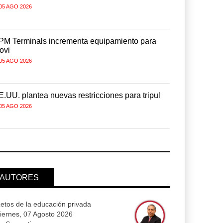
05 AGO 2026
05 AGO 2026
PM Terminals incrementa equipamiento para
APM Termin
ovi
movi
05 AGO 2026
05 AGO 2026
.UU. plantea nuevas restricciones para tripul
EE.UU. plan
05 AGO 2026
05 AGO 2026
AUTORES
etos de la educación privada
iernes, 07 Agosto 2026