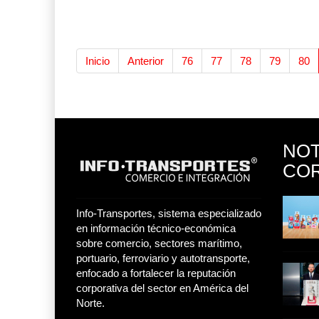
Inicio
Anterior
76
77
78
79
80
NO
COR
Toyota GR Yaris Aero
Performan
® y Toy Story
Lala Yomi® y Toy Story
21 JUL 2026
Info-Transportes, sistema especializado
impulsa
en información técnico-económica
26
30 JUL 2026
sobre comercio, sectores marítimo,
portuario, ferroviario y autotransporte,
tequilera
Industria tequilera
enfocado a fortalecer la reputación
l
presenta l
corporativa del sector en América del
MG GO! y MG Cyber
26
28 JUL 2026
Norte.
Concept: Los