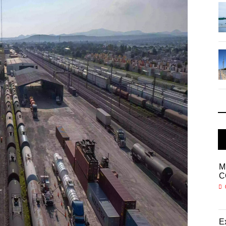
IT-ANÁLISIS: Puerto Lázaro
Cárdenas ...
06 AGO 2026
La ATTRAPI licita red de
telecomuni ...
06 AGO 2026
Miguel Ángel Bres encabezará seguridad en
M
CONCA
C
07 AGO 2026
l au
ExxonMobil lleva mantenimiento predictivo al au
E