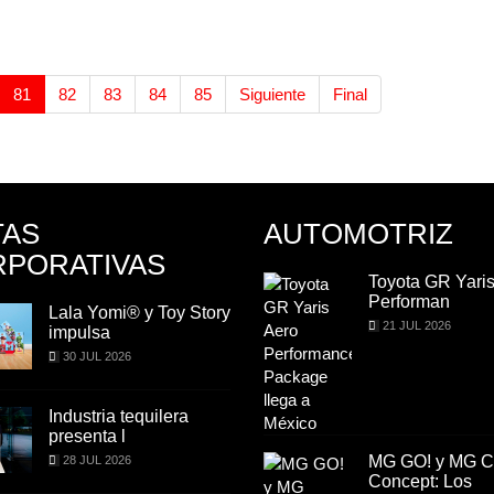
81
82
83
84
85
Siguiente
Final
TAS
AUTOMOTRIZ
PORATIVAS
Toyota GR Yaris Aero
Toyota GR Yaris
Performan
Performan
Lala Yomi® y Toy Story
Lala Yomi® y Toy
21 JUL 2026
21 JUL 2026
impulsa
impulsa
30 JUL 2026
30 JUL 2026
Industria tequilera
Industria tequiler
presenta l
presenta l
MG GO! y MG Cyber
MG GO! y MG C
28 JUL 2026
28 JUL 2026
Concept: Los
Concept: Los