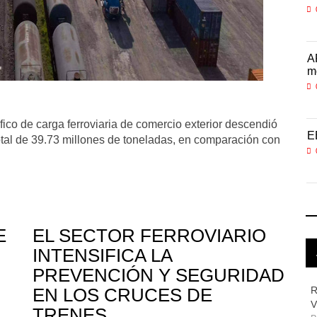
05 AGO 2026
ra
APM Terminals incrementa equipamiento para
A
movi
m
05 AGO 2026
fico de carga ferroviaria de comercio exterior descendió
pul
EE.UU. plantea nuevas restricciones para tripul
EE
otal de 39.73 millones de toneladas, en comparación con
05 AGO 2026
E
EL SECTOR FERROVIARIO
INTENSIFICA LA
PREVENCIÓN Y SEGURIDAD
EN LOS CRUCES DE
R
V
TRENES