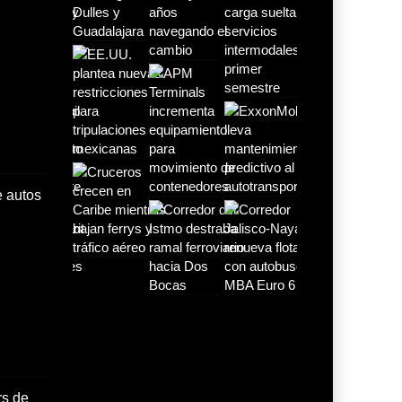
21 JUL 2026
uta
Inversión Fija Bruta
repunta,
21 JUL 2026
gana
Rodrigo Molina gana
la Beca Ar
21 JUL 2026
e autos
De fabricante de autos
a prove
21 JUL 2026
rs de
Mitsubishi Motors de