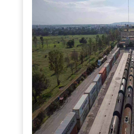
IT-ANÁLISIS: Puerto Lázaro
Cárdenas ...
06 AGO 2026
La ATTRAPI licita red de
telecomuni ...
06 AGO 2026
Miguel Ángel Bres encabezará seguridad en
CONCA
07 AGO 2026
ExxonMobil lleva mantenimiento predictivo a