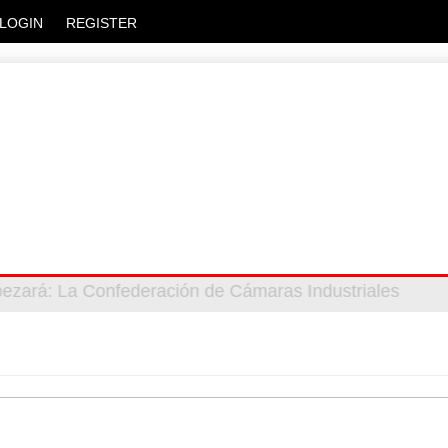
LOGIN
REGISTER
bezará
 privada
: Más de 20 mil escuelas privadas atienden a m