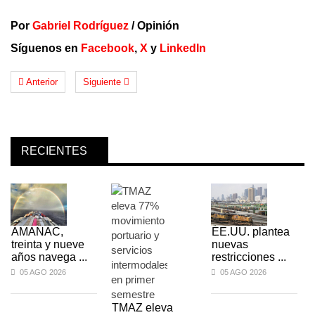
Por
Gabriel Rodríguez
/ Opinión
Síguenos en
Facebook
,
X
y
LinkedIn
Anterior
Siguiente
RECIENTES
AMANAC,
EE.UU. plantea
treinta y nueve
nuevas
años navega ...
restricciones ...
05 AGO 2026
05 AGO 2026
TMAZ eleva