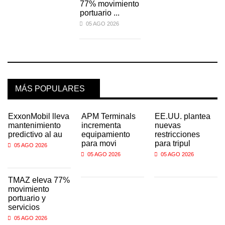
77% movimiento
portuario ...
05 AGO 2026
MÁS POPULARES
ExxonMobil lleva
APM Terminals
EE.UU. plantea
mantenimiento
incrementa
nuevas
predictivo al au
equipamiento
restricciones
para movi
para tripul
05 AGO 2026
05 AGO 2026
05 AGO 2026
TMAZ eleva 77%
movimiento
portuario y
servicios
05 AGO 2026