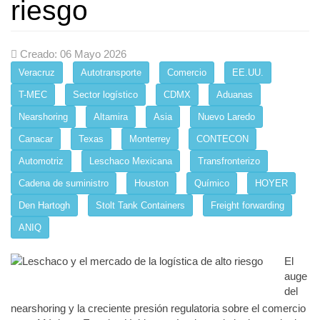
riesgo
Creado: 06 Mayo 2026
Veracruz
Autotransporte
Comercio
EE.UU.
T-MEC
Sector logístico
CDMX
Aduanas
Nearshoring
Altamira
Asia
Nuevo Laredo
Canacar
Texas
Monterrey
CONTECON
Automotriz
Leschaco Mexicana
Transfronterizo
Cadena de suministro
Houston
Químico
HOYER
Den Hartogh
Stolt Tank Containers
Freight forwarding
ANIQ
El
auge
del
nearshoring y la creciente presión regulatoria sobre el comercio