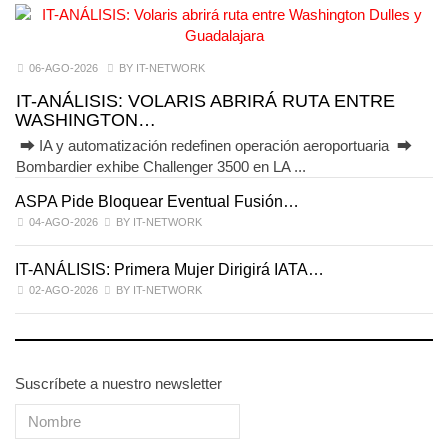
06-AGO-2026
BY IT-NETWORK
IT-ANÁLISIS: VOLARIS ABRIRÁ RUTA ENTRE
WASHINGTON…
⮕ IA y automatización redefinen operación aeroportuaria ⮕
Bombardier exhibe Challenger 3500 en LA ...
ASPA Pide Bloquear Eventual Fusión…
I
04-AGO-2026
BY IT-NETWORK
IT-ANÁLISIS: Primera Mujer Dirigirá IATA…
IT
02-AGO-2026
BY IT-NETWORK
Suscríbete a nuestro newsletter