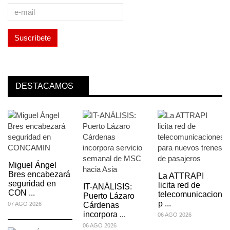
DESTACAMOS
Miguel Ángel
Bres encabezará
La ATTRAPI
seguridad en
licita red de
IT-ANÁLISIS:
CON ...
es
telecomunicacione
Puerto Lázaro
p ...
07 AGO 2026
Cárdenas
incorpora ...
06 AGO 2026
06 AGO 2026