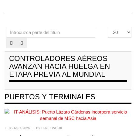
Introduzca
Cantidad
parte
a
del
mostrar
título
CONTROLADORES AÉREOS
AVANZAN HACIA HUELGA EN
ETAPA PREVIA AL MUNDIAL
PUERTOS Y TERMINALES
06-AGO-2026
BY IT-NETWORK