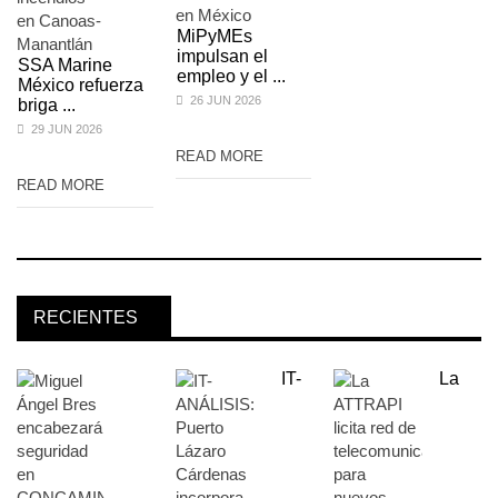
MiPyMEs
impulsan el
SSA Marine
empleo y el ...
México refuerza
26 JUN 2026
briga ...
29 JUN 2026
READ MORE
READ MORE
RECIENTES
IT-
La