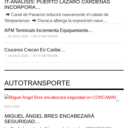
IT-ANÁLISIS: PUERTO LÁZARO CÁRDENAS
INCORPORA…
⮕ Canal de Panamá reducirá nuevamente el calado de
Neopanamax ⮕ Oaxaca alberga la exposición nava ...
APM Terminals Incrementa Equipamiento…
05-AGO-2026
BY IT-NETWORK
Cruceros Crecen En Caribe…
04-AGO-2026
BY IT-NETWORK
AUTOTRANSPORTE
07-
AGO-2026
MIGUEL ÁNGEL BRES ENCABEZARÁ
SEGURIDAD…