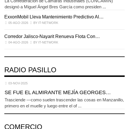
La Confederación de Cámaras Industriales (CONCAMIN)
designó a Miguel Ángel Bres García como presiden ...
ExxonMobil Lleva Mantenimiento Predictivo Al…
L
05-AGO-2026
BY IT-NETWORK
Corredor Jalisco-Nayarit Renueva Flota Con…
T
04-AGO-2026
BY IT-NETWORK
RADIO PASILLO
03-NOV-2025
SE FUE EL ALMIRANTE MEJÍA GEORGES…
Trasciende —como suelen trascender las cosas en Manzanillo,
primero en el muelle y luego entre el of ...
COMERCIO