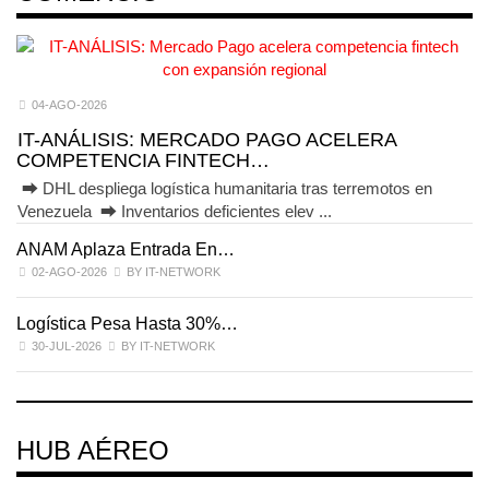
04-AGO-2026
IT-ANÁLISIS: MERCADO PAGO ACELERA
COMPETENCIA FINTECH…
⮕ DHL despliega logística humanitaria tras terremotos en
Venezuela ⮕ Inventarios deficientes elev ...
ANAM Aplaza Entrada En…
I
02-AGO-2026
BY IT-NETWORK
Logística Pesa Hasta 30%…
E
30-JUL-2026
BY IT-NETWORK
HUB AÉREO