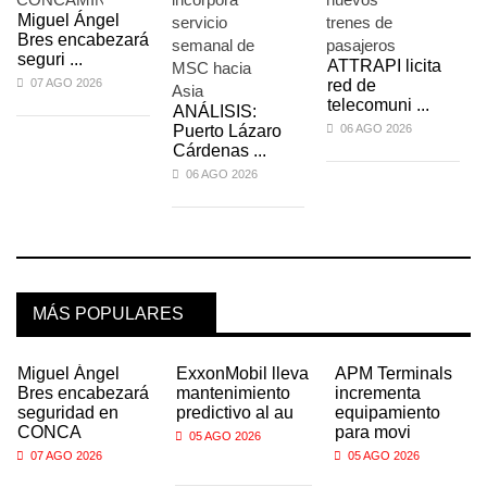
Miguel Ángel
Bres encabezará
seguri ...
ATTRAPI licita
07 AGO 2026
red de
telecomuni ...
ANÁLISIS:
Puerto Lázaro
06 AGO 2026
Cárdenas ...
06 AGO 2026
MÁS POPULARES
Miguel Ángel
ExxonMobil lleva
APM Terminals
Bres encabezará
mantenimiento
incrementa
seguridad en
predictivo al au
equipamiento
CONCA
para movi
05 AGO 2026
07 AGO 2026
05 AGO 2026