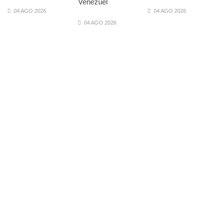
Venezuel
04 AGO 2026
04 AGO 2026
04 AGO 2026
o
,