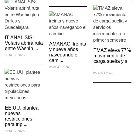
IT-ANÁLISIS:
Volaris abrirá ruta
AMANAC, treinta
entre Washin ...
y nueve años
TMAZ eleva 77%
navegando el
06 AGO 2026
movimiento de
cam ...
carga suelta y s
...
05 AGO 2026
05 AGO 2026
EE.UU. plantea
nuevas
restricciones
para trip ...
05 AGO 2026