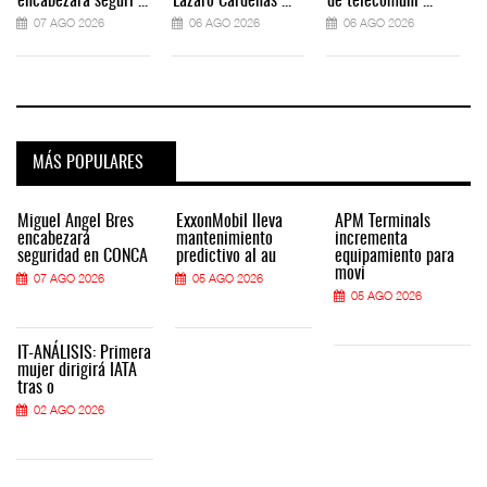
encabezará seguri ...
Lázaro Cárdenas ...
de telecomuni ...
07 AGO 2026
06 AGO 2026
06 AGO 2026
MÁS POPULARES
Miguel Ángel Bres
ExxonMobil lleva
APM Terminals
encabezará
mantenimiento
incrementa
seguridad en CONCA
predictivo al au
equipamiento para
movi
07 AGO 2026
05 AGO 2026
05 AGO 2026
IT-ANÁLISIS: Primera
mujer dirigirá IATA
tras o
02 AGO 2026