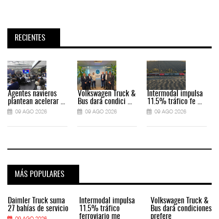
RECIENTES
Agentes navieros
Volkswagen Truck &
Intermodal impulsa
plantean acelerar ...
Bus dará condici ...
11.5% tráfico fe ...
09 AGO 2026
09 AGO 2026
09 AGO 2026
MÁS POPULARES
Daimler Truck suma
Intermodal impulsa
Volkswagen Truck &
27 bahías de servicio
11.5% tráfico
Bus dará condiciones
ferroviario me
prefere
09 AGO 2026