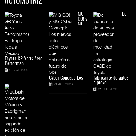
AUTOMOTRIZ
MG
De
GO! y
MG
Toyota GR Yaris Aero
Performan
21 JUL 2026
Cyber Concept: Los
fabricante de autos
a prove
21 JUL 2026
21 JUL 2026