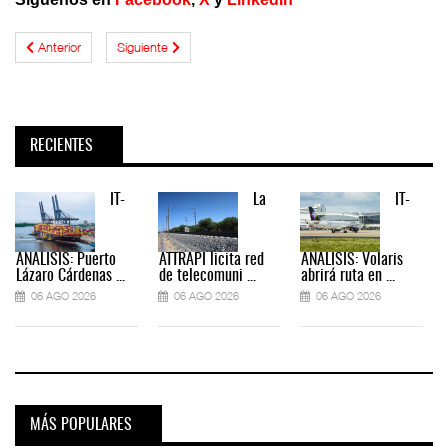
Anterior
Siguiente
RECIENTES
IT-
La
IT-
ANÁLISIS: Puerto
ATTRAPI licita red
ANÁLISIS: Volaris
Lázaro Cárdenas ...
de telecomuni ...
abrirá ruta en ...
06 AGO 2026
06 AGO 2026
06 AGO 2026
MÁS POPULARES