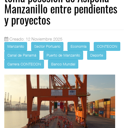
Manzanillo entre pendientes
y proyectos
Creado: 12 Noviembre 2025
Manzanillo
Sector Portuario
Economía
CONTECON
Canal de Panamá
Puerto de Manzanillo
Deporte
Carrera CONTECON
Banco Mundial