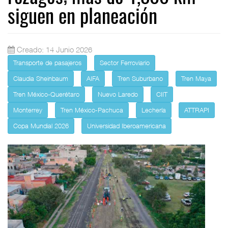
siguen en planeación
Creado: 14 Junio 2026
Transporte de pasajeros
Sector Ferroviario
Claudia Sheinbaum
AIFA
Tren Suburbano
Tren Maya
Tren México-Querétaro
Nuevo Laredo
CIIT
Monterrey
Tren México-Pachuca
Lechería
ATTRAPI
Copa Mundial 2026
Universidad Iberoamericana