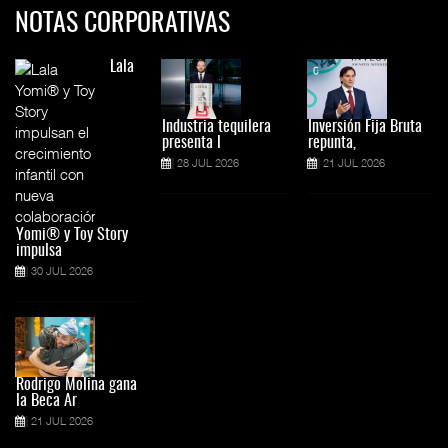
NOTAS CORPORATIVAS
Lala
Industria tequilera
Inversión Fija Bruta
presenta l
repunta,
28 JUL 2026
21 JUL 2026
Yomi® y Toy Story
impulsa
30 JUL 2026
Rodrigo Molina gana
la Beca Ar
21 JUL 2026