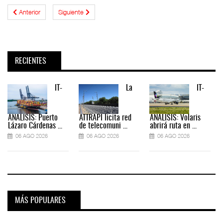
Anterior
Siguiente
RECIENTES
IT-
La
IT-
ANÁLISIS: Puerto
ATTRAPI licita red
ANÁLISIS: Volaris
Lázaro Cárdenas ...
de telecomuni ...
abrirá ruta en ...
06 AGO 2026
06 AGO 2026
06 AGO 2026
MÁS POPULARES