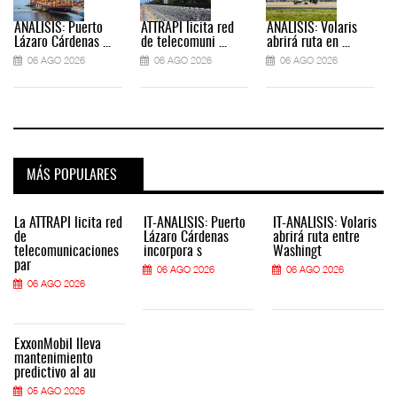
ANÁLISIS: Puerto
ATTRAPI licita red
ANÁLISIS: Volaris
Lázaro Cárdenas ...
de telecomuni ...
abrirá ruta en ...
06 AGO 2026
06 AGO 2026
06 AGO 2026
MÁS POPULARES
La ATTRAPI licita red
IT-ANÁLISIS: Puerto
IT-ANÁLISIS: Volaris
de
Lázaro Cárdenas
abrirá ruta entre
telecomunicaciones
incorpora s
Washingt
par
06 AGO 2026
06 AGO 2026
06 AGO 2026
ExxonMobil lleva
mantenimiento
predictivo al au
05 AGO 2026