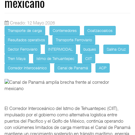
mexicano
Creado: 12 Mayo 2026
Transporte de carga
Contenedores
Coatzacoalcos
Resultados operativos
Transporte Ferroviario
Sector Ferroviario
INTERMODAL
buques
Salina Cruz
Tren Maya
Istmo de Tehuantepec
CIIT
Corredor Interoceánico
Canal de Panamá
ACP
El Corredor Interoceánico del Istmo de Tehuantepec (CIIT),
impulsado por el gobierno como alternativa logística entre
puertos del Pacífico y el Golfo de México, continúa operando
con volúmenes limitados de carga mientras el Canal de Panamá
mantiene un crecimiento sostenido en tránsito marítimo, energía