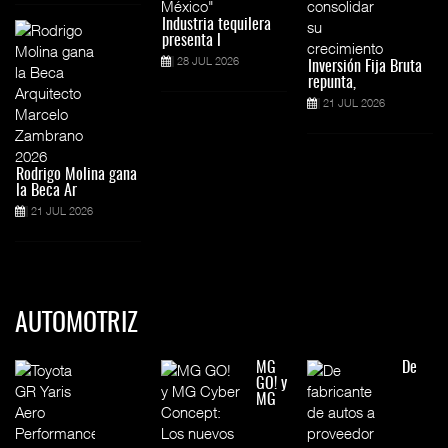
Industria tequilera
presenta l
28 JUL 2026
Inversión Fija Bruta
repunta,
21 JUL 2026
Rodrigo Molina gana
la Beca Ar
21 JUL 2026
AUTOMOTRIZ
MG
De
GO! y
MG